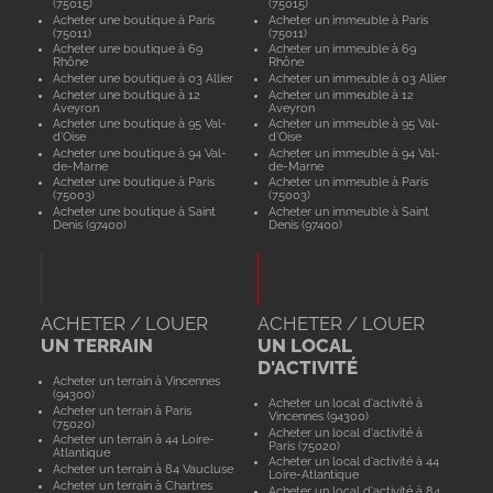
(75015)
(75015)
Acheter une boutique à Paris
Acheter un immeuble à Paris
(75011)
(75011)
Acheter une boutique à 69
Acheter un immeuble à 69
Rhône
Rhône
Acheter une boutique à 03 Allier
Acheter un immeuble à 03 Allier
Acheter une boutique à 12
Acheter un immeuble à 12
Aveyron
Aveyron
Acheter une boutique à 95 Val-
Acheter un immeuble à 95 Val-
d'Oise
d'Oise
Acheter une boutique à 94 Val-
Acheter un immeuble à 94 Val-
de-Marne
de-Marne
Acheter une boutique à Paris
Acheter un immeuble à Paris
(75003)
(75003)
Acheter une boutique à Saint
Acheter un immeuble à Saint
Denis (97400)
Denis (97400)
ACHETER / LOUER
ACHETER / LOUER
UN TERRAIN
UN LOCAL
D'ACTIVITÉ
Acheter un terrain à Vincennes
(94300)
Acheter un local d'activité à
Acheter un terrain à Paris
Vincennes (94300)
(75020)
Acheter un local d'activité à
Acheter un terrain à 44 Loire-
Paris (75020)
Atlantique
Acheter un local d'activité à 44
Acheter un terrain à 84 Vaucluse
Loire-Atlantique
Acheter un terrain à Chartres
Acheter un local d'activité à 84