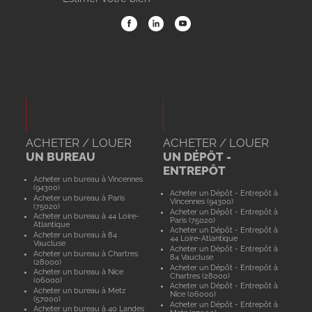
ACHETER / LOUER
ACHETER / LOUER
UN BUREAU
UN DÉPÔT -
ENTREPÔT
Acheter un bureau à Vincennes
(94300)
Acheter un Dépôt - Entrepôt à
Acheter un bureau à Paris
Vincennes (94300)
(75020)
Acheter un Dépôt - Entrepôt à
Acheter un bureau à 44 Loire-
Paris (75020)
Atlantique
Acheter un Dépôt - Entrepôt à
Acheter un bureau à 84
44 Loire-Atlantique
Vaucluse
Acheter un Dépôt - Entrepôt à
Acheter un bureau à Chartres
84 Vaucluse
(28000)
Acheter un Dépôt - Entrepôt à
Acheter un bureau à Nice
Chartres (28000)
(06000)
Acheter un Dépôt - Entrepôt à
Acheter un bureau à Metz
Nice (06000)
(57000)
Acheter un Dépôt - Entrepôt à
Acheter un bureau à 40 Landes