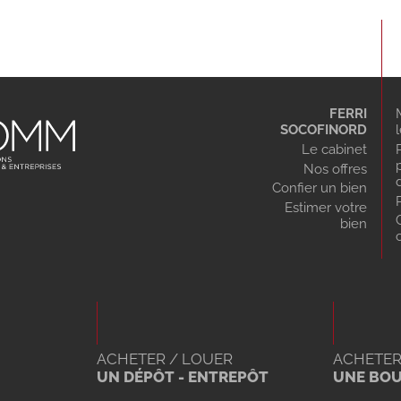
FERRI
SOCOFINORD
Le cabinet
Nos offres
Confier un bien
Estimer votre
bien
ACHETER / LOUER
ACHETER
UN DÉPÔT - ENTREPÔT
UNE BO