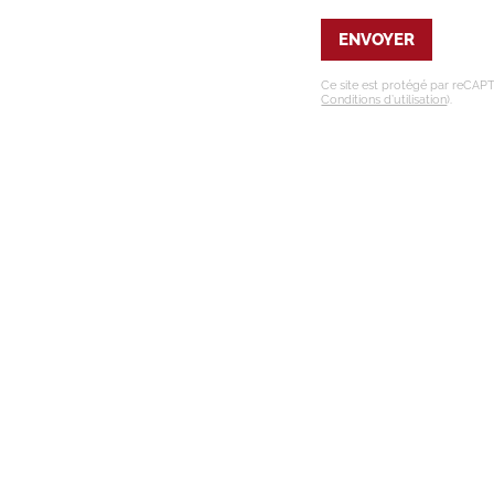
ENVOYER
Ce site est protégé par reCAP
Conditions d’utilisation
).