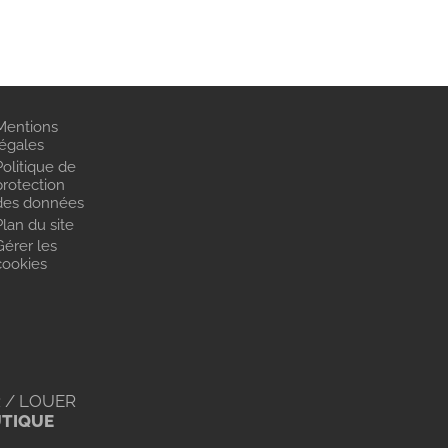
Mentions
légales
Politique de
protection
des données
Plan du site
Gérer les
cookies
 / LOUER
UTIQUE