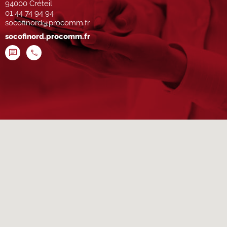
94000 Créteil
01 44 74 94 94
socofinord@procomm.fr
socofinord.procomm.fr