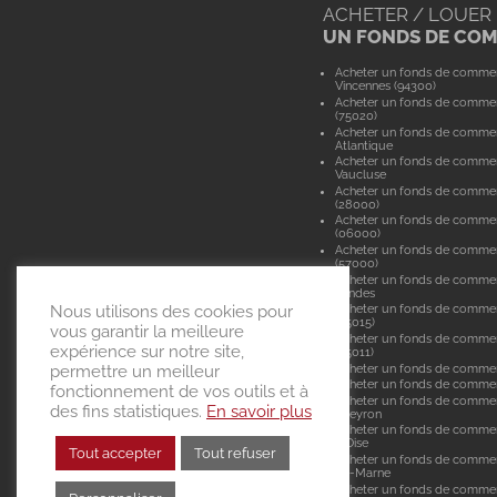
ACHETER / LOUER
UN FONDS DE CO
Acheter un fonds de comme
Vincennes (94300)
Acheter un fonds de commer
(75020)
Acheter un fonds de commer
Atlantique
Acheter un fonds de comme
Vaucluse
Acheter un fonds de commer
(28000)
Acheter un fonds de commer
(06000)
Acheter un fonds de comme
(57000)
Acheter un fonds de comme
Landes
Nous utilisons des cookies pour
Acheter un fonds de commer
(75015)
vous garantir la meilleure
Acheter un fonds de commer
expérience sur notre site,
(75011)
Acheter un fonds de comme
permettre un meilleur
Acheter un fonds de commerc
fonctionnement de vos outils et à
Acheter un fonds de commer
des fins statistiques.
En savoir plus
Aveyron
Acheter un fonds de commer
d'Oise
Tout accepter
Tout refuser
Acheter un fonds de commer
de-Marne
Acheter un fonds de commer