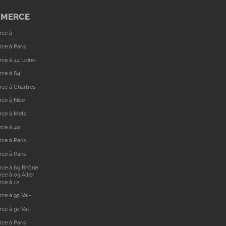
MMERCE
rce à
ce à Paris
ce à 44 Loire-
rce à 84
ce à Chartres
ce à Nice
rce à Metz
rce à 40
ce à Paris
ce à Paris
rce à 69 Rhône
e à 03 Allier
ce à 12
ce à 95 Val-
ce à 94 Val-
ce à Paris