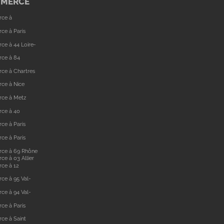
MMERCE
rce à
ce à Paris
ce à 44 Loire-
rce à 84
ce à Chartres
ce à Nice
rce à Metz
rce à 40
ce à Paris
ce à Paris
rce à 69 Rhône
e à 03 Allier
ce à 12
ce à 95 Val-
ce à 94 Val-
ce à Paris
ce à Saint