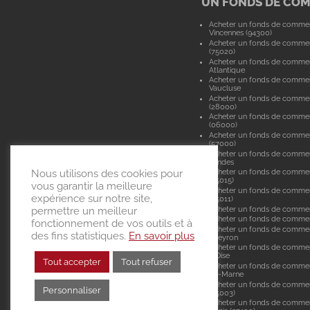
UN FONDS DE CO
Acheter un fonds de comme
Vincennes (94300)
Acheter un fonds de commer
(75020)
Acheter un fonds de commer
Atlantique
Acheter un fonds de comme
Vaucluse
Acheter un fonds de commer
(28000)
Acheter un fonds de commer
(06000)
Acheter un fonds de comme
(57000)
Acheter un fonds de comme
Landes
Nous utilisons des cookies pour
Acheter un fonds de commer
(75015)
vous garantir la meilleure
Acheter un fonds de commer
expérience sur notre site,
(75011)
Acheter un fonds de comme
permettre un meilleur
Acheter un fonds de commerc
fonctionnement de vos outils et à
Acheter un fonds de commer
des fins statistiques.
En savoir plus
Aveyron
Acheter un fonds de commer
d'Oise
Tout accepter
Tout refuser
Acheter un fonds de commer
de-Marne
Acheter un fonds de commer
Personnaliser
(75003)
Acheter un fonds de commer