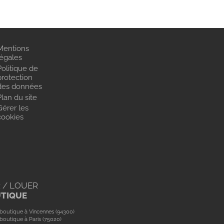
Mentions
légales
Politique de
protection
des données
Plan du site
Gérer les
cookies
 / LOUER
UTIQUE
boutique à Vincennes (94300)
boutique à Paris (75020)