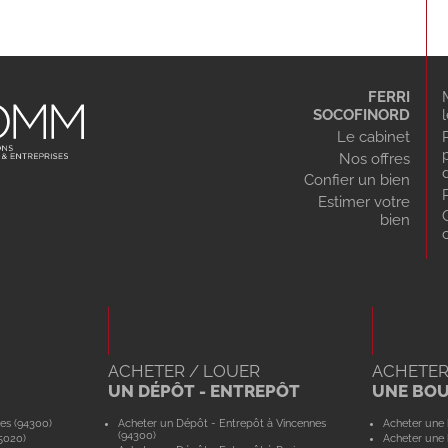
FERRI
SOCOFINORD
Le cabinet
Nos offres
Confier un bien
Estimer votre
bien
ACHETER / LOUER
ACHETER
UN DÉPÔT - ENTREPÔT
UNE BO
es (94300)
Acheter un Dépôt - Entrepôt à Vincennes
Acheter une 
(94300)
5020)
Acheter une 