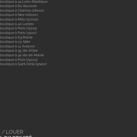
boutique à 44 Loire-Atlantique
boutique à 84 Vaucluse
boutique à Chartres (28000)
boutique à Nice (06000)
boutique à Metz (57000)
 boutique à 40 Landes
boutique à Paris (75015)
boutique à Paris (75011)
 boutique à 69 Rhône
boutique à 03 Allier
boutique à 12 Aveyron
boutique à 95 Val-d'Oise
 boutique à 94 Val-de-Marne
boutique à Paris (75003)
boutique à Saint Denis (97400)
 / LOUER