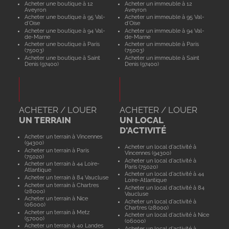
Acheter une boutique à 12
Acheter un immeuble à 12
Aveyron
Aveyron
Acheter une boutique à 95 Val-
Acheter un immeuble à 95 Val-
d'Oise
d'Oise
Acheter une boutique à 94 Val-
Acheter un immeuble à 94 Val-
de-Marne
de-Marne
Acheter une boutique à Paris
Acheter un immeuble à Paris
(75003)
(75003)
Acheter une boutique à Saint
Acheter un immeuble à Saint
Denis (97400)
Denis (97400)
ACHETER / LOUER
ACHETER / LOUER
UN TERRAIN
UN LOCAL
D'ACTIVITÉ
Acheter un terrain à Vincennes
(94300)
Acheter un local d'activité à
Acheter un terrain à Paris
Vincennes (94300)
(75020)
Acheter un local d'activité à
Acheter un terrain à 44 Loire-
Paris (75020)
Atlantique
Acheter un local d'activité à 44
Acheter un terrain à 84 Vaucluse
Loire-Atlantique
Acheter un terrain à Chartres
Acheter un local d'activité à 84
(28000)
Vaucluse
Acheter un terrain à Nice
Acheter un local d'activité à
(06000)
Chartres (28000)
Acheter un terrain à Metz
Acheter un local d'activité à Nice
(57000)
(06000)
Acheter un terrain à 40 Landes
Acheter un local d'activité à