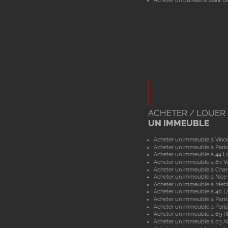
Acheter un bureau à Saint De
ACHETER / LOUER
UN IMMEUBLE
Acheter un immeuble à Vinc
Acheter un immeuble à Paris
Acheter un immeuble à 44 Lo
Acheter un immeuble à 84 V
Acheter un immeuble à Char
Acheter un immeuble à Nice
Acheter un immeuble à Metz
Acheter un immeuble à 40 L
Acheter un immeuble à Paris
Acheter un immeuble à Paris
Acheter un immeuble à 69 
Acheter un immeuble à 03 Al