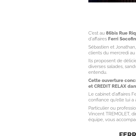
C'est au
86bis Rue Ri
d'affaires
Ferri Socofi
Sébastien et Jonathan,
clients du mercredi au
Ils proposent de délic
diverses salades, sandw
entendu.
Cette ouverture conc
et CREDIT RELAX dans 
Le cabinet d'affaires 
confiance qu'elle lui a
Particulier ou profess
Vincent TREMOLET, dire
équipe, vous accompag
FER