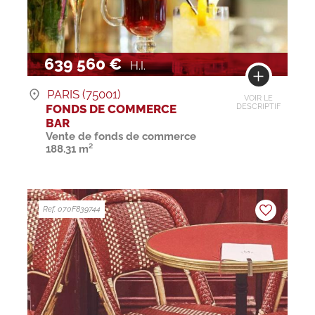
639 560 €
H.I.
PARIS (75001)
VOIR LE
FONDS DE COMMERCE
DESCRIPTIF
BAR
Vente de fonds de commerce
188.31 m²
Ref. 070F839744