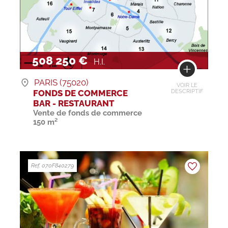
508 250 €
H.I.
PARIS (75020)
VOIR LE
FONDS DE COMMERCE
DESCRIPTIF
BAR - RESTAURANT
Vente de fonds de commerce
150 m²
Ref. 070F840279