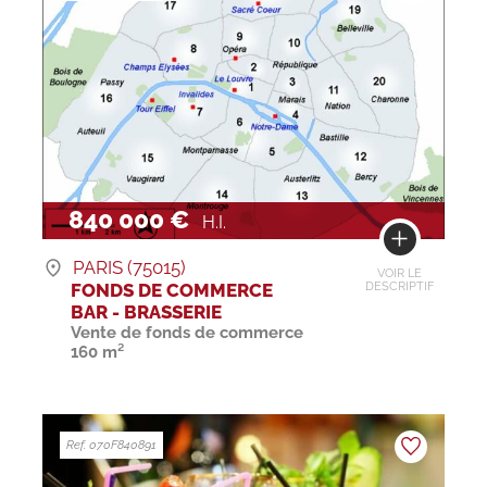
840 000 €
H.I.
PARIS (75015)
VOIR LE
FONDS DE COMMERCE
DESCRIPTIF
BAR - BRASSERIE
Vente de fonds de commerce
160 m²
Ref. 070F840891