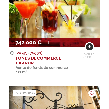
742 000 €
H.I.
PARIS (75003)
VOIR LE
FONDS DE COMMERCE
DESCRIPTIF
BAR PUR
Vente de fonds de commerce
171 m²
Ref. 070F840712