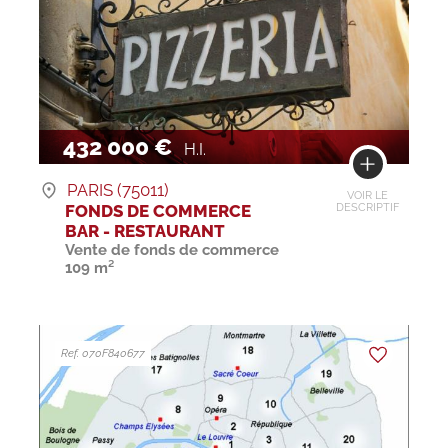
432 000 €
H.I.
PARIS (75011)
VOIR LE
FONDS DE COMMERCE
DESCRIPTIF
BAR - RESTAURANT
Vente de fonds de commerce
109 m²
Ref. 070F840677