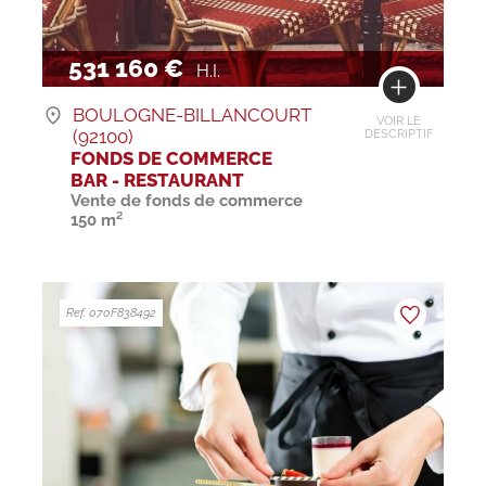
531 160 €
H.I.
BOULOGNE-BILLANCOURT
VOIR LE
(92100)
DESCRIPTIF
FONDS DE COMMERCE
BAR - RESTAURANT
Vente de fonds de commerce
150 m²
Ref. 070F838492