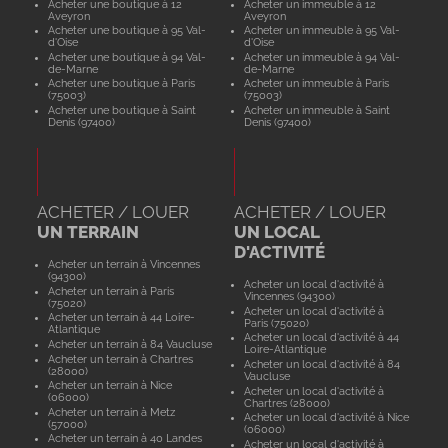
Acheter une boutique à 12
Acheter un immeuble à 12
Aveyron
Aveyron
Acheter une boutique à 95 Val-
Acheter un immeuble à 95 Val-
d'Oise
d'Oise
Acheter une boutique à 94 Val-
Acheter un immeuble à 94 Val-
de-Marne
de-Marne
Acheter une boutique à Paris
Acheter un immeuble à Paris
(75003)
(75003)
Acheter une boutique à Saint
Acheter un immeuble à Saint
Denis (97400)
Denis (97400)
ACHETER / LOUER
ACHETER / LOUER
UN TERRAIN
UN LOCAL
D'ACTIVITÉ
Acheter un terrain à Vincennes
(94300)
Acheter un local d'activité à
Acheter un terrain à Paris
Vincennes (94300)
(75020)
Acheter un local d'activité à
Acheter un terrain à 44 Loire-
Paris (75020)
Atlantique
Acheter un local d'activité à 44
Acheter un terrain à 84 Vaucluse
Loire-Atlantique
Acheter un terrain à Chartres
Acheter un local d'activité à 84
(28000)
Vaucluse
Acheter un terrain à Nice
Acheter un local d'activité à
(06000)
Chartres (28000)
Acheter un terrain à Metz
Acheter un local d'activité à Nice
(57000)
(06000)
Acheter un terrain à 40 Landes
Acheter un local d'activité à