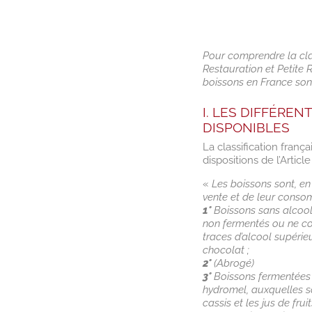
Pour comprendre la class
Restauration et Petite 
boissons en France son
I. LES DIFFÉRE
DISPONIBLES
La classification franç
dispositions de l’Artic
«
Les boissons sont, en
vente et de leur conso
1°
Boissons sans alcool 
non fermentés ou ne co
traces d’alcool supérieur
chocolat ;
2°
(Abrogé)
3°
Boissons fermentées no
hydromel, auxquelles so
cassis et les jus de fr