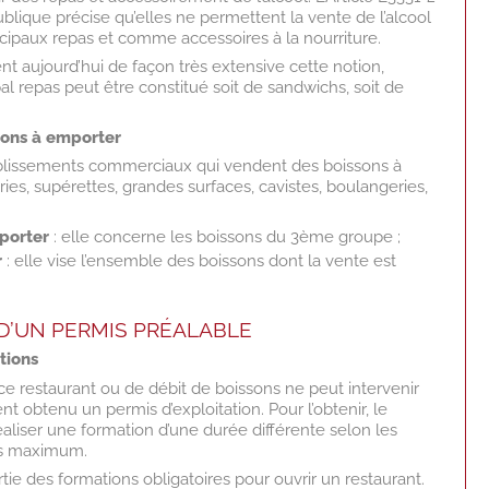
blique précise qu’elles ne permettent la vente de l’alcool
incipaux repas et comme accessoires à la nourriture.
nt aujourd’hui de façon très extensive cette notion,
al repas peut être constitué soit de sandwichs, soit de
sons à emporter
établissements commerciaux qui vendent des boissons à
ries, supérettes, grandes surfaces, cavistes, boulangeries,
mporter
: elle concerne les boissons du 3ème groupe ;
r
: elle vise l’ensemble des boissons dont la vente est
N D’UN PERMIS PRÉALABLE
tions
nce restaurant ou de débit de boissons ne peut intervenir
t obtenu un permis d’exploitation. Pour l’obtenir, le
éaliser une formation d’une durée différente selon les
urs maximum.
rtie des formations obligatoires pour ouvrir un restaurant.