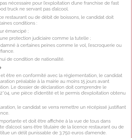
pas nécessaire pour l’exploitation d’une franchise de fast
od truck ne servant pas d’alcool.
ce restaurant ou de débit de boissons, le candidat doit
aines conditions :
ur émancipé ;
d’une protection judiciaire comme la tutelle ;
ndamné à certaines peines comme le vol, l’escroquerie ou
fiance.
’hui de condition de nationalité.
e
e et être en conformité avec la réglementation, le candidat
aration préalable à la mairie au moins 15 jours avant
tation. Le dossier de déclaration doit comprendre le
2*04, une pièce d’identité et le permis d’exploitation obtenu
laration, le candidat se verra remettre un récépissé justifiant
ence.
importante et doit être affichée à la vue de tous dans
te d’alcool sans être titulaire de la licence restaurant ou de
titue un délit punissable de 3.750 euros d’amende.