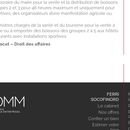
poraire du maire pour la vente et la distribution de boissons
oupes 2 et 3 pour 48 heures maximum et uniquement pour
rtives, des organisateurs d’une manifestation agricole ou
nistres chargés de la santé et du tourisme pour la vente à
 ou à emporter des boissons des groupes 2 à 5 aux hôtels
rants avec installations sportives.
ocat – Droit des affaires
FERRI
SOCOFINORD
Le cabinet
Nos offres
Confier un bien
Estimer votre