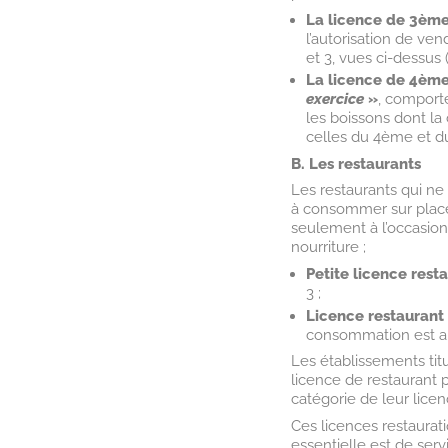
La licence de 3ème
l’autorisation de v
et 3, vues ci-dessus (
La licence de 4ème
exercice
»
, comport
les boissons dont la
celles du 4ème et 
B. Les restaurants
Les restaurants qui ne
à consommer sur place 
seulement à l’occasio
nourriture ;
Petite licence rest
3 ;
Licence restaurant
consommation est au
Les établissements tit
licence de restaurant
catégorie de leur licen
Ces licences restaurat
essentielle est de serv