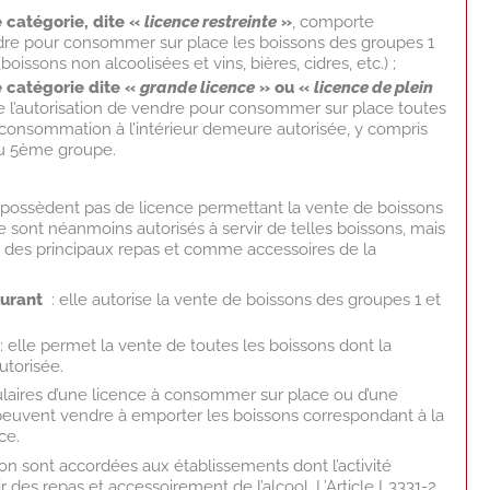
 catégorie, dite «
licence restreinte
»
, comporte
endre pour consommer sur place les boissons des groupes 1
boissons non alcoolisées et vins, bières, cidres, etc.) ;
 catégorie dite «
grande licence
» ou «
licence de plein
e l’autorisation de vendre pour consommer sur place toutes
 consommation à l’intérieur demeure autorisée, y compris
du 5ème groupe.
 possèdent pas de licence permettant la vente de boissons
sont néanmoins autorisés à servir de telles boissons, mais
n des principaux repas et comme accessoires de la
aurant
: elle autorise la vente de boissons des groupes 1 et
: elle permet la vente de toutes les boissons dont la
torisée.
ulaires d’une licence à consommer sur place ou d’une
 peuvent vendre à emporter les boissons correspondant à la
ce.
ion sont accordées aux établissements dont l’activité
ir des repas et accessoirement de l’alcool. L’Article L3331-2