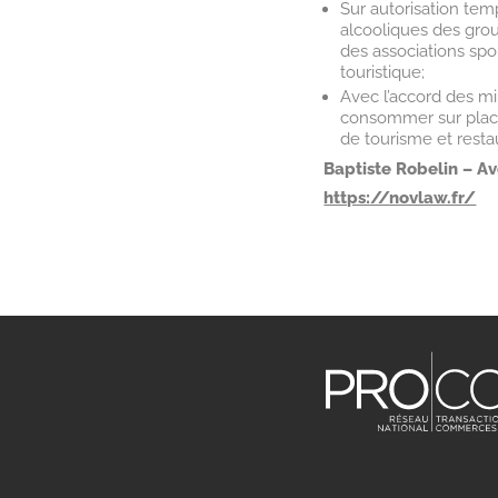
Sur autorisation tem
alcooliques des gr
des associations spo
touristique;
Avec l’accord des mi
consommer sur place
de tourisme et restau
Baptiste Robelin – Av
https://novlaw.fr/