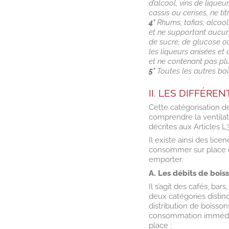
d’alcool, vins de liqueu
cassis ou cerises, ne ti
4°
Rhums, tafias, alcools
et ne supportant aucun
de sucre, de glucose o
les liqueurs anisées e
et ne contenant pas pl
5°
Toutes les autres bo
II. LES DIFFÉRE
Cette catégorisation d
comprendre la ventilati
décrites aux Articles 
Il existe ainsi des li
consommer sur place e
emporter.
A. Les débits de boi
Il s’agit des cafés, bar
deux catégories distin
distribution de boisso
consommation immédi
place :