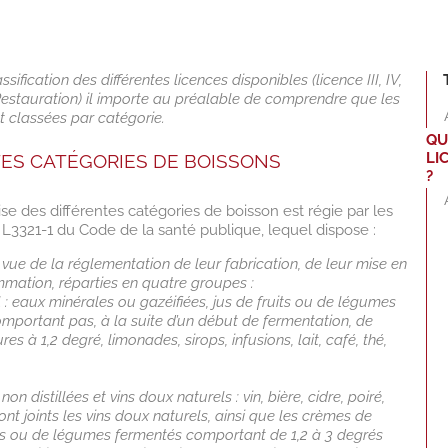
ification des différentes licences disponibles (licence III, IV,
Restauration) il importe au préalable de comprendre que les
t classées par catégorie.
QU
LI
NTES CATÉGORIES DE BOISSONS
?
aise des différentes catégories de boisson est régie par les
le L3321-1 du Code de la santé publique, lequel dispose :
 vue de la réglementation de leur fabrication, de leur mise en
mmation, réparties en quatre groupes :
: eaux minérales ou gazéifiées, jus de fruits ou de légumes
mportant pas, à la suite d’un début de fermentation, de
es à 1,2 degré, limonades, sirops, infusions, lait, café, thé,
n distillées et vins doux naturels : vin, bière, cidre, poiré,
nt joints les vins doux naturels, ainsi que les crèmes de
uits ou de légumes fermentés comportant de 1,2 à 3 degrés