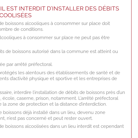
Ù IL EST INTERDIT D’INSTALLER DES DÉBITS
LCOOLISÉES
 de boissons alcooliques à consommer sur place doit
ombre de conditions.
alcooliques à consommer sur place ne peut pas être
its de boissons autorisé dans la commune est atteint ou
ée par arrêté préfectoral.
rotégés les alentours des établissements de santé et de
ments d’activité physique et sportive et les entreprises de
saire, interdire l’installation de débits de boissons près d’un
e, école, caserne, prison, notamment. L’arrêté préfectoral
la zone de protection et la distance d’interdiction.
 boissons déjà installé dans un lieu, devenu zone
t, n’est pas concerné et peut rester ouvert.
 de boissons alcoolisées dans un lieu interdit est cependant