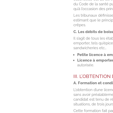
du Code de la santé pu
qu’à l’occasion des pr
Les tribunaux définisse
estimant que le princip
crêpes.
C. Les débits de bois
Il s’agit de tous les 
emporter, tels qu’épice
sandwicheries etc…
Petite licence à e
Licence à emporte
autorisée.
III. L’OBTENTIO
A. Formation et condi
L’obtention d’une lice
sans avoir préalablemen
candidat est tenu de r
situations, de trois jo
Cette formation fait pa