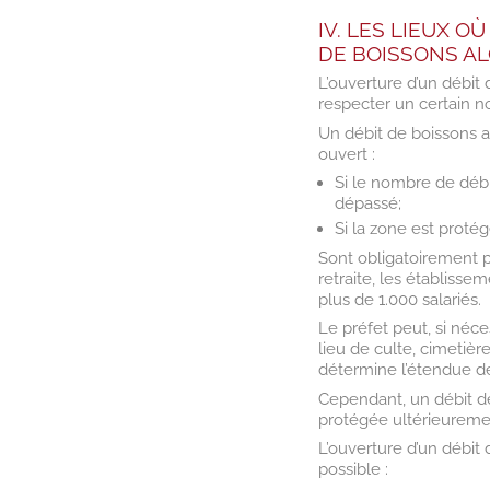
IV. LES LIEUX O
DE BOISSONS A
L’ouverture d’un débit
respecter un certain n
Un débit de boissons 
ouvert :
Si le nombre de déb
dépassé;
Si la zone est protég
Sont obligatoirement p
retraite, les établisse
plus de 1.000 salariés.
Le préfet peut, si néces
lieu de culte, cimetièr
détermine l’étendue de 
Cependant, un débit de
protégée ultérieuremen
L’ouverture d’un débit
possible :