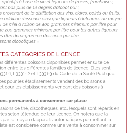
r, apéritifs à base de vin et liqueurs de fraises, framboises,
trant pas plus de 18 degrés d’alcool pur ;
 provenant de la distillation des vins, cidres, poirés ou fruits,
e addition d’essence ainsi que liqueurs édulcorées au moyen
u de miel à raison de 400 grammes minimum par litre pour
t de 200 grammes minimum par litre pour les autres liqueurs
us d’un demi-gramme d’essence par litre ;
issons alcooliques
»
NTES CATÉGORIES DE LICENCE
es différentes boissons disponibles permet ensuite de
on entre les différentes familles de licence. Elles sont
L3331-1, L3331- 2 et L3331-3 du Code de la Santé Publique.
cences pour les établissements vendant des boissons à
t pour les établissements vendant des boissons à
ssons permanents à consommer sur place
s, salons de thé, discothèques, etc.. lesquels sont répartis en
ctes selon l’étendue de leur licence. On notera que la
ns par le moyen d’appareils automatiques permettant la
ate est considérée comme une vente à consommer sur