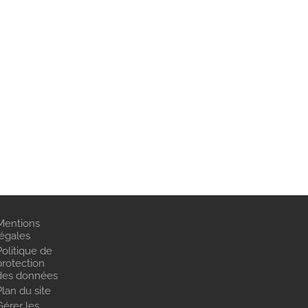
Mentions
légales
Politique de
protection
des données
Plan du site
Gérer les