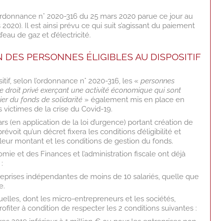
l’ordonnance n° 2020-316 du 25 mars 2020 parue ce jour au
s 2020). Il est ainsi prévu ce qui suit s’agissant du paiement
’eau de gaz et d’électricité.
N DES PERSONNES ÉLIGIBLES AU DISPOSITIF
sitif, selon l’ordonnance n° 2020-316, les «
personnes
 droit privé exerçant une activité économique qui sont
ier du fonds de solidarité
» également mis en place en
 victimes de la crise du Covid-19.
s (en application de la loi d’urgence) portant création de
révoit qu’un décret fixera les conditions d’éligibilité et
, leur montant et les conditions de gestion du fonds.
mie et des Finances et l’administration fiscale ont déjà
:
ntreprises indépendantes de moins de 10 salariés, quelle que
e.
uelles, dont les micro-entrepreneurs et les sociétés,
ofiter à condition de respecter les 2 conditions suivantes :