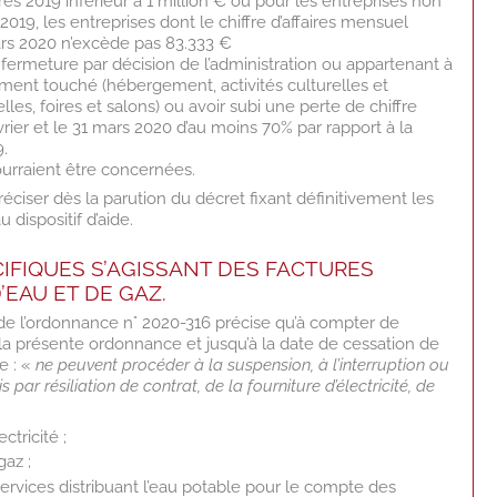
aires 2019 inférieur à 1 million € ou pour les entreprises non
2019, les entreprises dont le chiffre d’affaires mensuel
rs 2020 n’excède pas 83.333 €
une fermeture par décision de l’administration ou appartenant à
ement touché (hébergement, activités culturelles et
les, foires et salons) ou avoir subi une perte de chiffre
février et le 31 mars 2020 d’au moins 70% par rapport à la
.
urraient être concernées.
éciser dès la parution du décret fixant définitivement les
u dispositif d’aide.
CIFIQUES S’AGISSANT DES FACTURES
D’EAU ET DE GAZ.
 2 de l’ordonnance n° 2020-316 précise qu’à compter de
 la présente ordonnance et jusqu’à la date de cessation de
re : «
ne peuvent procéder à la suspension, à l’interruption ou
 par résiliation de contrat, de la fourniture d’électricité, de
ctricité ;
gaz ;
services distribuant l’eau potable pour le compte des