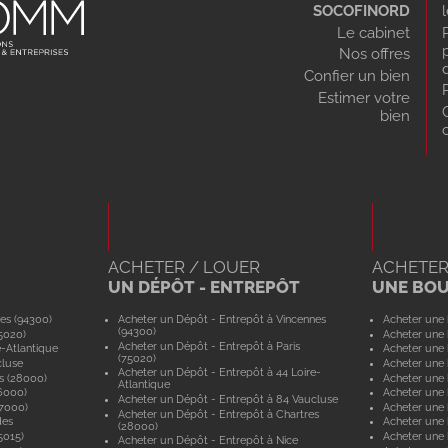
SOCOFINORD
Le cabinet
Nos offres
Confier un bien
Estimer votre
bien
ACHETER / LOUER
ACHETER
UN DÉPÔT - ENTREPÔT
UNE BO
es (94300)
Acheter un Dépôt - Entrepôt à Vincennes
Acheter une 
(94300)
5020)
Acheter une 
Acheter un Dépôt - Entrepôt à Paris
e-Atlantique
Acheter une 
(75020)
cluse
Acheter une 
Acheter un Dépôt - Entrepôt à 44 Loire-
s (28000)
Acheter une 
Atlantique
6000)
Acheter une 
Acheter un Dépôt - Entrepôt à 84 Vaucluse
57000)
Acheter une 
Acheter un Dépôt - Entrepôt à Chartres
des
Acheter une
(28000)
5015)
Acheter une 
Acheter un Dépôt - Entrepôt à Nice