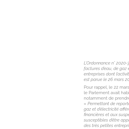
L’Ordonnance n° 2020-3
factures d’eau, de gaz e
entreprises dont l’activ
est parue le 26 mars 20
Pour rappel, le 22 mars 
le Parlement avait hab
notamment de prendre
«
Permettant de reporte
gaz et d’électricité af
financières et aux susp
susceptibles d’être ap
des très petites entrepr