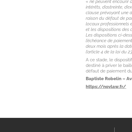
«
ne peuvent encourir d
intérêts, d’astreinte, d
clause prévoyant une d
raison du défaut de pai
locaux professionnels 
et les dispositions des
Les dispositions ci-des
l’échéance de paiement i
deux mois après la date
l’article 4 de la loi du
A ce stade, le disposi
destiné à priver le bai
défaut de paiement du
Baptiste Robelin – Av
https://novlaw.fr/