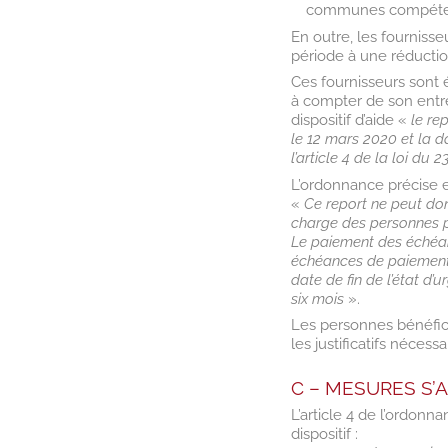
communes compéten
En outre, les fourniss
période à une réducti
Ces fournisseurs sont 
à compter de son entré
dispositif d’aide «
le re
le 12 mars 2020 et la d
l’article 4 de la loi d
L’ordonnance précise 
«
Ce report ne peut don
charge des personnes p
Le paiement des échéanc
échéances de paiement 
date de fin de l’état d’
six mois
».
Les personnes bénéficia
les justificatifs nécessa
C – MESURES S’
L’article 4 de l’ordonn
dispositif :