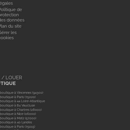
légales
Politique de
protection
des données
Plan du site
Gérer les
cookies
 / LOUER
UTIQUE
boutique à Vincennes (94300)
boutique à Paris (75020)
boutique à 44 Loire-Atlantique
boutique à 84 Vaucluse
boutique à Chartres (28000)
boutique à Nice (06000)
boutique à Metz (57000)
 boutique à 40 Landes
boutique à Paris (75015)