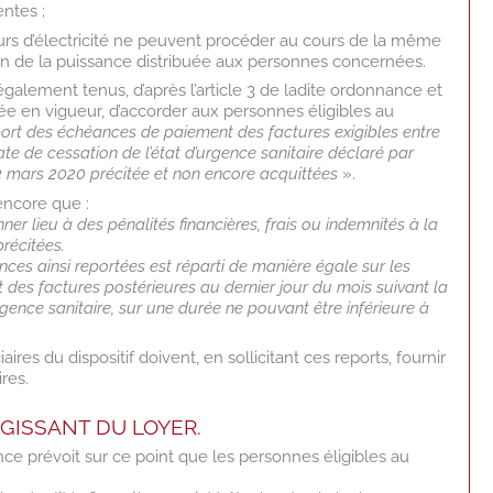
tes ;
eurs d’électricité ne peuvent procéder au cours de la même
on de la puissance distribuée aux personnes concernées.
également tenus, d’après l’article 3 de ladite ordonnance et
e en vigueur, d’accorder aux personnes éligibles au
port des échéances de paiement des factures exigibles entre
ate de cessation de l’état d’urgence sanitaire déclaré par
u 23 mars 2020 précitée et non encore acquittées
».
encore que :
ner lieu à des pénalités financières, frais ou indemnités à la
récitées.
es ainsi reportées est réparti de manière égale sur les
des factures postérieures au dernier jour du mois suivant la
urgence sanitaire, sur une durée ne pouvant être inférieure à
ires du dispositif doivent, en sollicitant ces reports, fournir
ires.
AGISSANT DU LOYER.
ance prévoit sur ce point que les personnes éligibles au