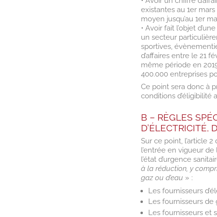
• Avoir un chiffre d’aff
existantes au 1er mars 
moyen jusqu’au 1er ma
• Avoir fait l’objet d’
un secteur particulièr
sportives, évènementiel
d’affaires entre le 21 
même période en 2019
400.000 entreprises po
Ce point sera donc à pr
conditions d’éligibilité a
B – RÈGLES SPÉ
D’ÉLECTRICITÉ, 
Sur ce point, l’article
l’entrée en vigueur de
l’état d’urgence sanitai
à la réduction, y compris
gaz ou d’eau
» :
Les fournisseurs d’éle
Les fournisseurs de 
Les fournisseurs et 