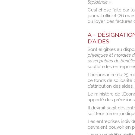
l’épidémie
».
C’est chose faite par 
journal officiel (26 mar
du loyer, des factures d
A – DÉSIGNATIO
D’AIDES.
Sont éligibles au dispo
physiques et morales de
susceptibles de bénéfic
soutien des entreprises
L’ordonnance du 25 mar
ce fonds de solidarité p
d’attribution des aides
Le ministère de l’Écono
apporté des précisions 
Il devrait s’agit des e
soit leur forme juridiqu
Les entreprises individ
devraient pouvoir en pr