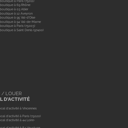
boutique à Paris (75011)
 boutique à 69 Rhône
boutique à 03 Allier
boutique à 12 Aveyron
boutique à 95 Val-d'Oise
 boutique à 94 Val-de-Marne
boutique à Paris (75003)
boutique à Saint Denis (97400)
 / LOUER
 D'ACTIVITÉ
cal d'activité à Vincennes
cal d'activité à Paris (75020)
cal d'activité à 44 Loire-
cal d'activité à 84 Vaucluse