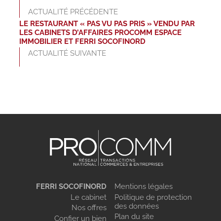
ACTUALITÉ PRÉCÉDENTE
LE RESTAURANT « PAS VU PAS PRIS » VENDU PAR
LES CABINETS D’AFFAIRES PROCOMM ESPACE
IMMOBILIER ET FERRI SOCOFINORD
ACTUALITÉ SUIVANTE
FERRI SOCOFINORD
Mentions légales
Le cabinet
Politique de protection
des données
Nos offres
Plan du site
Confier un bien