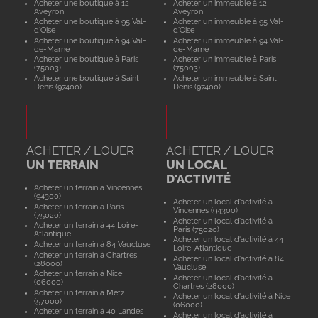
Acheter une boutique à 12
Acheter un immeuble à 12
Aveyron
Aveyron
Acheter une boutique à 95 Val-
Acheter un immeuble à 95 Val-
d'Oise
d'Oise
Acheter une boutique à 94 Val-
Acheter un immeuble à 94 Val-
de-Marne
de-Marne
Acheter une boutique à Paris
Acheter un immeuble à Paris
(75003)
(75003)
Acheter une boutique à Saint
Acheter un immeuble à Saint
Denis (97400)
Denis (97400)
ACHETER / LOUER
ACHETER / LOUER
UN TERRAIN
UN LOCAL
D'ACTIVITÉ
Acheter un terrain à Vincennes
(94300)
Acheter un local d'activité à
Acheter un terrain à Paris
Vincennes (94300)
(75020)
Acheter un local d'activité à
Acheter un terrain à 44 Loire-
Paris (75020)
Atlantique
Acheter un local d'activité à 44
Acheter un terrain à 84 Vaucluse
Loire-Atlantique
Acheter un terrain à Chartres
Acheter un local d'activité à 84
(28000)
Vaucluse
Acheter un terrain à Nice
Acheter un local d'activité à
(06000)
Chartres (28000)
Acheter un terrain à Metz
Acheter un local d'activité à Nice
(57000)
(06000)
Acheter un terrain à 40 Landes
Acheter un local d'activité à